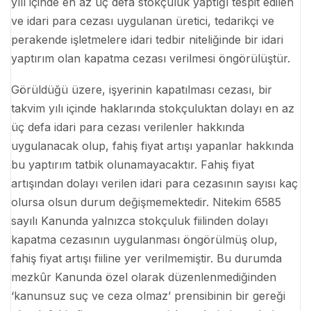
yılı içinde en az üç defa stokçuluk yaptığı tespit edilen
ve idari para cezası uygulanan üretici, tedarikçi ve
perakende işletmelere idari tedbir niteliğinde bir idari
yaptırım olan kapatma cezası verilmesi öngörülüştür.
Görüldüğü üzere, işyerinin kapatılması cezası, bir
takvim yılı içinde haklarında stokçuluktan dolayı en az
üç defa idari para cezası verilenler hakkında
uygulanacak olup, fahiş fiyat artışı yapanlar hakkında
bu yaptırım tatbik olunamayacaktır. Fahiş fiyat
artışından dolayı verilen idari para cezasının sayısı kaç
olursa olsun durum değişmemektedir. Nitekim 6585
sayılı Kanunda yalnızca stokçuluk fiilinden dolayı
kapatma cezasının uygulanması öngörülmüş olup,
fahiş fiyat artışı fiiline yer verilmemiştir. Bu durumda
mezkûr Kanunda özel olarak düzenlenmediğinden
‘kanunsuz suç ve ceza olmaz’ prensibinin bir gereği