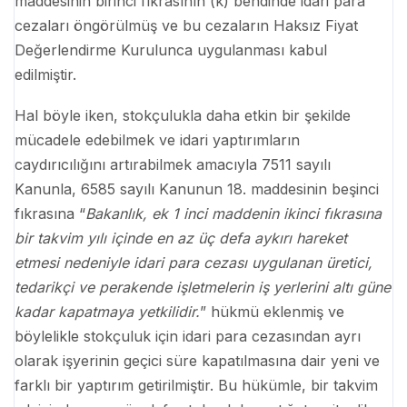
maddesinin birinci fıkrasının (k) bendinde idari para
cezaları öngörülmüş ve bu cezaların Haksız Fiyat
Değerlendirme Kurulunca uygulanması kabul
edilmiştir.
Hal böyle iken, stokçulukla daha etkin bir şekilde
mücadele edebilmek ve idari yaptırımların
caydırıcılığını artırabilmek amacıyla 7511 sayılı
Kanunla, 6585 sayılı Kanunun 18. maddesinin beşinci
fıkrasına “
Bakanlık, ek 1 inci maddenin ikinci fıkrasına
bir takvim yılı içinde en az üç defa aykırı hareket
etmesi nedeniyle idari para cezası uygulanan üretici,
tedarikçi ve perakende işletmelerin iş yerlerini altı güne
kadar kapatmaya yetkilidir.
” hükmü eklenmiş ve
böylelikle stokçuluk için idari para cezasından ayrı
olarak işyerinin geçici süre kapatılmasına dair yeni ve
farklı bir yaptırım getirilmiştir. Bu hükümle, bir takvim