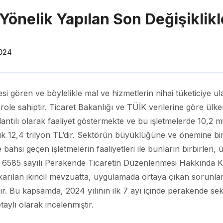
Yönelik Yapılan Son Değişiklikl
2024
fesi gören ve böylelikle mal ve hizmetlerin nihai tüketiciye
r role sahiptir. Ticaret Bakanlığı ve TÜİK verilerine göre ül
ntılı olarak faaliyet göstermekte ve bu işletmelerde 10,2 m
şık 12,4 trilyon TL’dir. Sektörün büyüklüğüne ve önemine bi
ahsi geçen işletmelerin faaliyetleri ile bunların birbirleri, üret
 6585 sayılı Perakende Ticaretin Düzenlenmesi Hakkında Ka
ılan ikincil mevzuatta, uygulamada ortaya çıkan sorunlar,
r. Bu kapsamda, 2024 yılının ilk 7 ayı içinde perakende sekt
aylı olarak incelenmiştir.