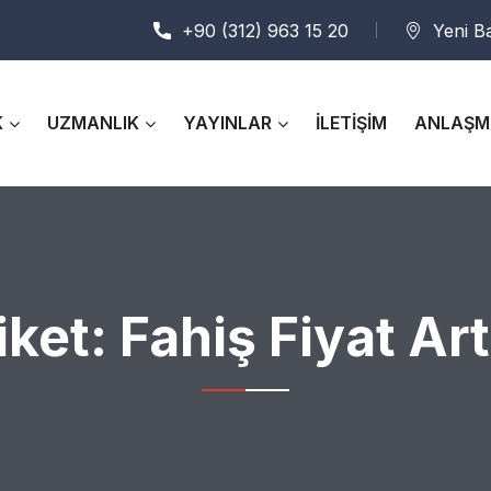
+90 (312) 963 15 20
Yeni B
K
UZMANLIK
YAYINLAR
İLETİŞİM
ANLAŞM
iket:
Fahiş Fiyat Art