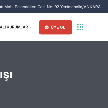
atı Mah. Palandöken Cad. No: 92 Yenimahalle/ANKARA
ALI KURUMLAR
ÜYE OL
ışı