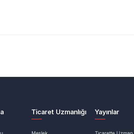
da
Ticaret Uzmanlığı
Yayınlar
lu
Meslek
Ticarette Uzman