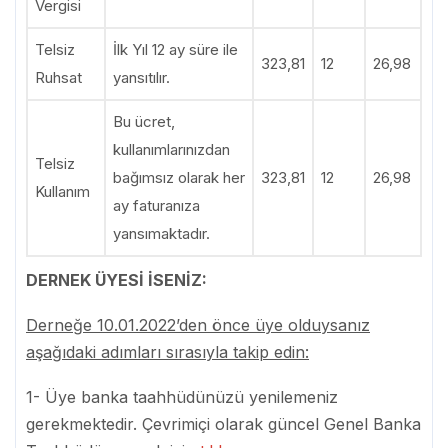
Vergisi
Telsiz
İlk Yıl 12 ay süre ile
323,81
12
26,98
Ruhsat
yansıtılır.
Bu ücret,
kullanımlarınızdan
Telsiz
bağımsız olarak her
323,81
12
26,98
Kullanım
ay faturanıza
yansımaktadır.
DERNEK ÜYESİ İSENİZ:
Derneğe 10.01.2022’den önce üye olduysanız
aşağıdaki adımları sırasıyla takip edin:
1- Üye banka taahhüdünüzü yenilemeniz
gerekmektedir. Çevrimiçi olarak güncel Genel Banka