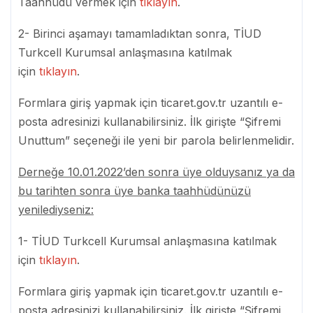
Taahhüdü vermek için
tıklayın
.
2- B
irinci aşamayı tamamladıktan sonra
, TİUD
Turkcell Kurumsal anlaşmasına katılmak
için
tıklayın
.
Formlara giriş yapmak için ticaret.gov.tr uzantılı e-
posta adresinizi kullanabilirsiniz. İlk girişte “Şifremi
Unuttum” seçeneği ile yeni bir parola belirlenmelidir.
Derneğe 10.01.2022’den sonra üye olduysanız ya da
bu tarihten sonra üye banka taahhüdünüzü
yenilediyseniz
:
1-
TİUD Turkcell Kurumsal anlaşmasına katılmak
için
tıklayın
.
Formlara giriş yapmak için ticaret.gov.tr uzantılı e-
posta adresinizi kullanabilirsiniz.
İlk girişte “Şifremi