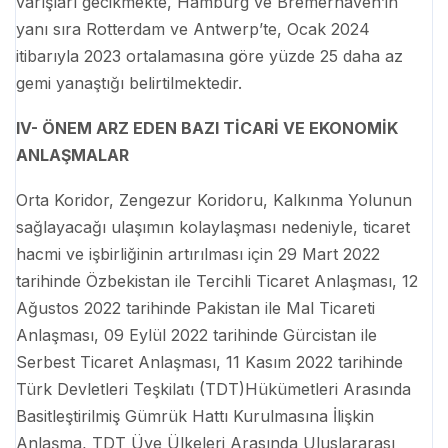
varışları gecikmekte, Hamburg ve Bremerhaven’in
yanı sıra Rotterdam ve Antwerp’te, Ocak 2024
itibarıyla 2023 ortalamasına göre yüzde 25 daha az
gemi yanaştığı belirtilmektedir.
IV- ÖNEM ARZ EDEN BAZI TİCARİ VE EKONOMİK
ANLAŞMALAR
Orta Koridor, Zengezur Koridoru, Kalkınma Yolunun
sağlayacağı ulaşımın kolaylaşması nedeniyle, ticaret
hacmi ve işbirliğinin artırılması için 29 Mart 2022
tarihinde Özbekistan ile Tercihli Ticaret Anlaşması, 12
Ağustos 2022 tarihinde Pakistan ile Mal Ticareti
Anlaşması, 09 Eylül 2022 tarihinde Gürcistan ile
Serbest Ticaret Anlaşması, 11 Kasım 2022 tarihinde
Türk Devletleri Teşkilatı (TDT)Hükümetleri Arasında
Basitleştirilmiş Gümrük Hattı Kurulmasına İlişkin
Anlaşma, TDT Üye Ülkeleri Arasında Uluslararası