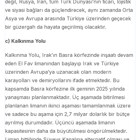
değil, Rusya, İran, tüm Türk Dünyası’nın ticari, lojistik
ve siyasi bağları da güçlendirecek, aynı zamanda Orta
Asya ve Avrupa arasında Türkiye üzerinden geçecek
bir güzergah da hayata geçirilmiş olacaktır.
c) Kalkınma Yolu
Kalkınma Yolu, Irak’ın Basra körfezinde inşaatı devam
eden El Fav limanından başlayıp Irak ve Türkiye
üzerinden Avrupa’ya uzanacak olan modern
karayolları ve demiryollarını ifade etmektedir. Bu
kapsamda Basra körfezine ilk geminin 2025 yılında
yanaşması planlanmaktadır. Üç aşamada bitirilmesi
planlanan limanın ikinci aşaması tamamlanmak üzere
ve sadece bu aşama için 2,7 milyar dolarlık bir bütçe
ayrılmış durumdadır. Üçüncü aşamada limanın
kapasitesinin daha da büyütülmesi öngörülmektedir.
Liman bittiğinde Süveyş Kanalına alternatif olması ve