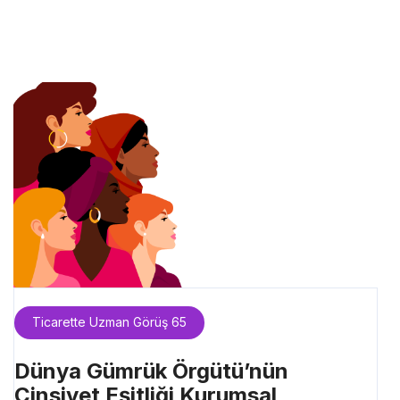
Ticarette Uzman Görüş 65
Dünya Gümrük Örgütü’nün
Cinsiyet Eşitliği Kurumsal