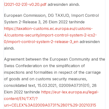
(2021-02-23)-v0.20.pdf
adresinden alındı.
European Commission, DG TAXUD, Import Control
System 2-Release 3, 26 Ekim 2022 tarihinde
https://taxation-customs.ec.europa.eu/customs-
4/customs-security/import-control-system-2-ics2-
0/import-control-system-2-release-3_en
adresinden
alındı.
Agreement between the European Community and the
Swiss Confederation on the simplification of
inspections and formalities in respect of the carriage
of goods and on customs security measures,
consolidated text, 15.03.2021, 02009A0731(01), 28
Ekim 2022 tarihinde
https://eur-lex.europa.eu/legal-
content/EN/TXT/?
uri=CELEX%3A02009A0731%2801%29-20210315