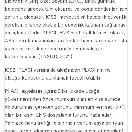
Elektronik Giriş Özet Beyanı (ENS), Birlik gümrük
bölgesine girecek tüm ekspres ve posta gönderileri için
zorunlu olacaktır. ICS2, mevcut sivil havacılık güvenlik
gereksinimlerine ekstra bir güvenlik katmanı sağlamayı
amaçlamaktadır. PLACI, ENS’nin bir alt kümesi olarak,
AB gümrük makamları tarafından hava kargo ve posta
güvenliği risk değerlendirmeleri yapmak için
kullanılacaktır. (TAXUD, 2022)
ICS2, PLACI verisini de aldığından PLACI’nın ne
olduğu konusunu açıklamak faydalı olabilir.
PLACI, eşyaların üçüncü bir ülkede uçağa
yüklenmesinden önce mümkün olan en kısa sürede
doldurulması gereken zorunlu minimum veri seti (7+1)
olan bir kısmi ENS dosyalama türünü ifade eder.
Yalnızca hava trafiği ile sınırlıdır ve tüm eşyaları (yani
genel kargo, ekspres gönderiler ve posta gönderileri)