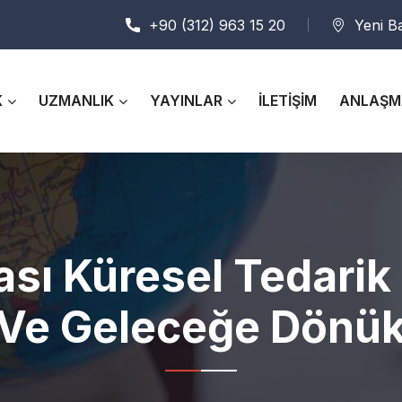
+90 (312) 963 15 20
Yeni B
K
UZMANLIK
YAYINLAR
İLETİŞİM
ANLAŞM
sı Küresel Tedarik 
 Ve Geleceğe Dönük 