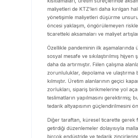
kısıtlamaları, üretim süreçlerinde aks
maliyetleri de KTZ’leri daha kırılgan hal
yönetişimle maliyetleri düşürme unsu
öncesi yaklaşım, öngörülemeyen riskler 
ticaretteki aksamaları ve maliyet artış
Özellikle pandeminin ilk aşamalarında ü
sosyal mesafe ve sıkılaştırılmış hijyen ş
daha da artırmıştır. Fiilen çalışma ala
zorunluluklar, depolama ve ulaştırma b
kılmıştır. Üretim alanlarının geçici kap
zorlukları, sipariş birikmelerine yol 
teslimatların yapılmasını gerektirmiş; 
tedarik altyapısının güçlendirilmesini ön
Diğer taraftan, küresel ticarette gerek f
getirdiği düzenlemeler dolayısıyla mall
birçok endüstride ve tedarik zincirlerin