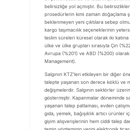
belirsizliğe yol açmıştır. Bu belirsizlik
prosedürlerin kimi zaman doğaçlama ş
beklenmeyen yeni çıktılara sebep olmu
kargo taşımacılık seçeneklerinin yeters
teslim süreleri küresel olarak iki katına 
ülke ve ülke grupları sırasıyla Çin (
Avrupa (%201) ve ABD (%200) olarak h
Management).
Salgının KTZ’leri etkileyen bir diğer ö
talepte yaşanan son derece köklü ve m
değişmelerdir. Salgının sektörler üzerin
göstermiştir. Kapanmalar döneminde sa
yaşanan talep patlaması, evden çalışm
gıda, yemek, bağışıklık artıcı ürünler 
giyim alışverişlerinin hem ciddi talep
temin yönteminin yerini elektronik ticar