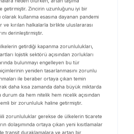
amalara neden olurken, artan taşıma
e getirmiştir. Zincirin uzunluğunu iyi bir
ru olarak kullanma esasına dayanan pandemi
ve kırılan halkalarla birlikte uluslararası
larını derinleştirmiştir.
lkelerin getirdiği kapanma zorunlulukları,
artları lojistik sektörü açısından zorlukları
nlarında bulunmayı engelleyen bu tür
içimlerinin yeniden tasarlanmasını zorunlu
anmaları ile beraber ortaya çıkan temin
açarak daha kısa zamanda daha büyük miktarda
bu durum da hem nitelik hem nicelik açısından
emli bir zorunluluk haline getirmiştir.
iili zorunluluklar gerekse de ülkelerin ticarete
arın dolaşımında ortaya çıkan yeni kısıtlamalar
de transit duraklamalara ve artan bir