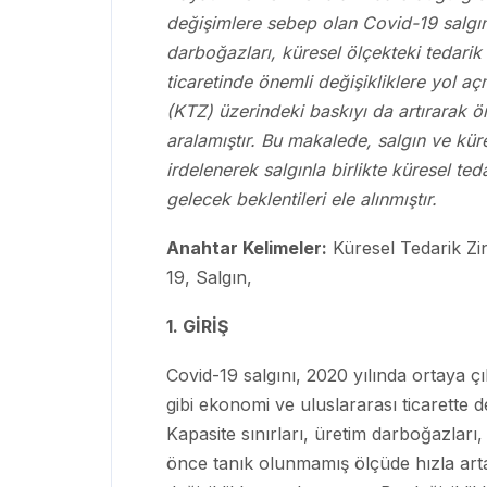
değişimlere sebep olan Covid-19 salgını i
darboğazları, küresel ölçekteki tedarik s
ticaretinde önemli değişikliklere yol açm
(KTZ) üzerindeki baskıyı da artırarak ön
aralamıştır. Bu makalede, salgın ve küres
irdelenerek salgınla birlikte küresel te
gelecek beklentileri ele alınmıştır.
Anahtar Kelimeler:
Küresel Tedarik Zin
19, Salgın,
1. GİRİŞ
Covid-19 salgını, 2020 yılında ortaya 
gibi ekonomi ve uluslararası ticarette 
Kapasite sınırları, üretim darboğazları,
önce tanık olunmamış ölçüde hızla artan