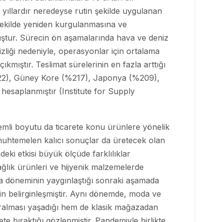
ler yıllardır neredeyse rutin şekilde uygulanan
ekilde yeniden kurgulanmasına ve
ştur. Sürecin ön aşamalarında hava ve deniz
izliği nedeniyle, operasyonlar için ortalama
çıkmıştır. Teslimat sürelerinin en fazla arttığı
%222), Güney Kore (%217), Japonya (%209),
esaplanmıştır (Institute for Supply
nemli boyutu da ticarete konu ürünlere yönelik
uhtemelen kalıcı sonuçlar da üretecek olan
deki etkisi büyük ölçüde farklılıklar
ğlık ürünleri ve hijyenik malzemelerde
a döneminin yaygınlaştığı sonraki aşamada
için belirginleşmiştir. Aynı dönemde, moda ve
 daralması yaşadığı hem de klasik mağazadan
ete bıraktığı gözlenmiştir. Pandemiyle birlikte