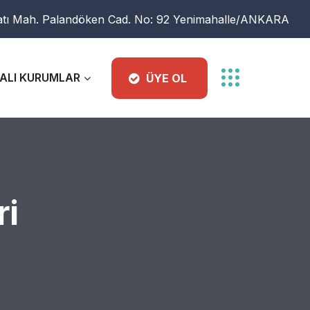
atı Mah. Palandöken Cad. No: 92 Yenimahalle/ANKARA
ALI KURUMLAR
ÜYE OL
ri