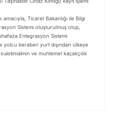
Taşınabilir Cihaz Kimliği) kayıt işlemi
amacıyla, Ticaret Bakanlığı ile Bilgi
rasyon Sistemi oluşturulmuş olup,
 Muhafaza Entegrasyon Sistemi
e yolcu beraberi yurt dışından ülkeye
 suiistimalinin ve muhtemel kaçakçılık