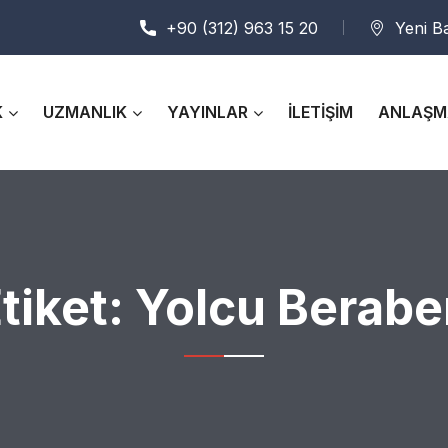
+90 (312) 963 15 20
Yeni B
K
UZMANLIK
YAYINLAR
İLETİŞİM
ANLAŞM
tiket:
Yolcu Berabe