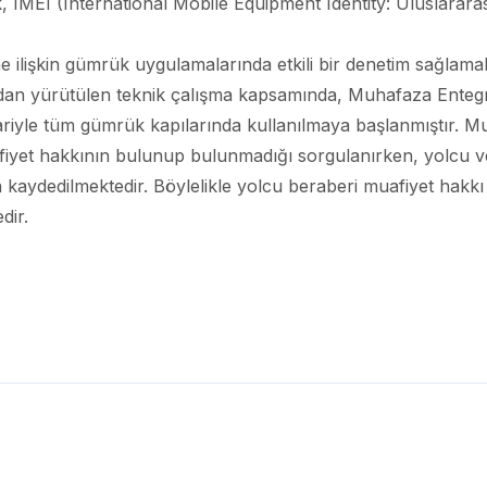
, IMEI (International Mobile Equipment Identity: Uluslararası 
 ilişkin gümrük uygulamalarında etkili bir denetim sağlamak 
fından yürütülen teknik çalışma kapsamında, Muhafaza Enteg
ibariyle tüm gümrük kapılarında kullanılmaya başlanmıştır.
fiyet hakkının bulunup bulunmadığı sorgulanırken, yolcu v
ma kaydedilmektedir. Böylelikle yolcu beraberi muafiyet hakkı
dir.