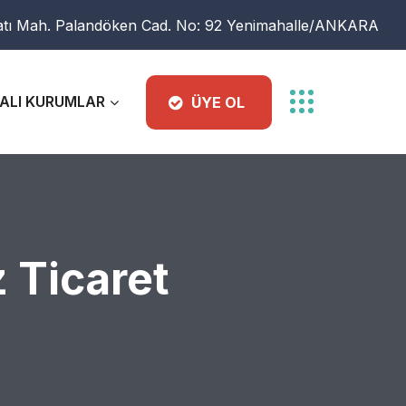
atı Mah. Palandöken Cad. No: 92 Yenimahalle/ANKARA
ALI KURUMLAR
ÜYE OL
z Ticaret