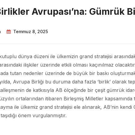
irlikler Avrupası’na: Gümrük Bi
m
Temmuz 8, 2025
tuplu dünya düzeni ile ülkemizin grand stratejisi arasınd
 arasındaki ilişkiler üzerinde etkili olması kaçınılmaz olac
 arada tutan nedenler üzerinde de büyük bir baskı oluşturma
zyılda, Avrupa Birliği bu duruma daha fazla ‘birlik’ olarak 
ijitalleşmenin de katkısıyla AB ölçeğinde bir çeşit gümrük ida
Yüzyılın ortalarından itibaren Birleşmiş Milletler kapsamında
kayma ile ülkemiz grand stratejisi ele alınarak, AB’nin kendi
 taşıdığı önem vurgulanmıştır.