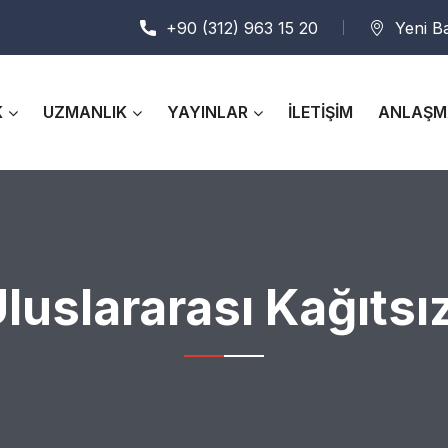
+90 (312) 963 15 20
Yeni B
K
UZMANLIK
YAYINLAR
İLETİŞİM
ANLAŞM
luslararası Kağıtsı