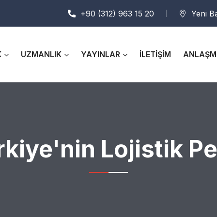
+90 (312) 963 15 20
Yeni B
K
UZMANLIK
YAYINLAR
İLETİŞİM
ANLAŞM
rkiye'nin Lojistik P