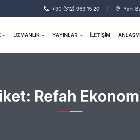
+90 (312) 963 15 20
Yeni B
K
UZMANLIK
YAYINLAR
İLETİŞİM
ANLAŞM
iket:
Refah Ekonomi