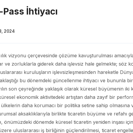
-Pass İhtiyacı
8, 2024
yıcılık vizyonu çerçevesinde çözüme kavuşturulması amacıyla
ar ve zorluklarla giderek daha işlevsiz hale gelmekte; söz 
uslararası kuruluşların işlevsizleşmesinden hareketle Dünya
laştığı bu dönemdeki güncellenme ihtiyacı ve bununla birli
üzyılın son çeyreğinde yaklaşık olarak küresel büyümenin ik
te küresel ekonomik aktivitedeki artıştan daha zayıf bir perfor
ar ülkelerin daha korumacı bir politika setine sahip olmasına 
msal aksaklıklarıyla birlikte ticaretin büyüme ve refahı g
te, önümüzdeki dönemde küresel ticaretin yeniden inşası iç
e uluslararası iş birliğinin güçlendirilmesi, ticaret engellerin