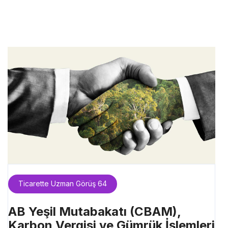
Ticarette Uzman Görüş 64
AB Yeşil Mutabakatı (CBAM),
Karbon Vergisi ve Gümrük İşlemleri