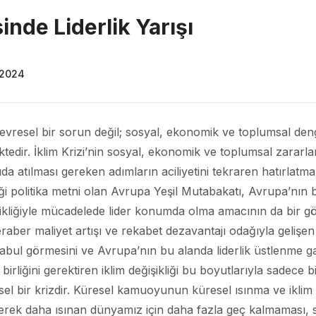
inde Liderlik Yarışı
 2024
çevresel bir sorun değil; sosyal, ekonomik ve toplumsal den
ektedir. İklim Krizi’nin sosyal, ekonomik ve toplumsal zararl
a atılması gereken adımların aciliyetini tekraren hatırlatma
diği politika metni olan Avrupa Yeşil Mutabakatı, Avrupa’nın 
kliğiyle mücadelede lider konumda olma amacının da bir gö
er maliyet artışı ve rekabet dezavantajı odağıyla gelişen
abul görmesini ve Avrupa’nın bu alanda liderlik üstlenme 
 birliğini gerektiren iklim değişikliği bu boyutlarıyla sadece 
el bir krizdir. Küresel kamuoyunun küresel ısınma ve iklim de
erek daha ısınan dünyamız için daha fazla geç kalmaması, s