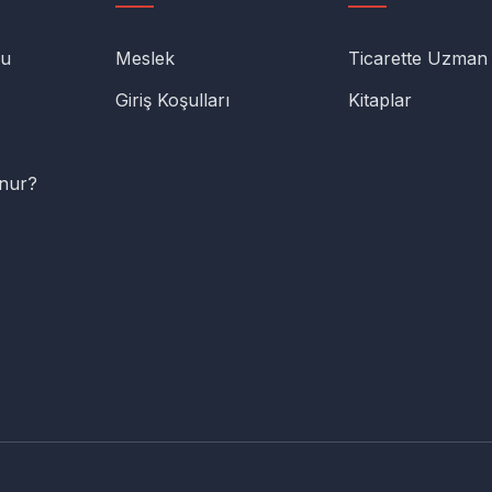
lu
Meslek
Ticarette Uzman
Giriş Koşulları
Kitaplar
unur?