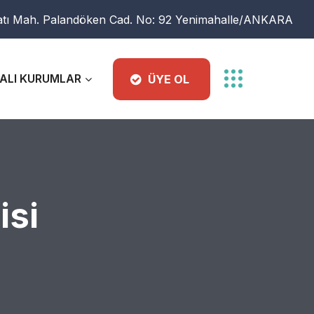
atı Mah. Palandöken Cad. No: 92 Yenimahalle/ANKARA
ALI KURUMLAR
ÜYE OL
isi