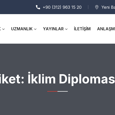
+90 (312) 963 15 20
Yeni B
K
UZMANLIK
YAYINLAR
İLETİŞİM
ANLAŞM
iket:
İklim Diplomas