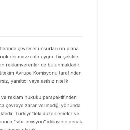
yetlerinde çevresel unsurları ön plana
önlerini mevzuata uygun bir şekilde
lanan reklamverenler de bulunmaktadır.
. Nitekim Avrupa Komisyonu tarafından
z, yanıltıcı veya asılsız nitelik
uku ve reklam hukuku perspektifinden
ca çevreye zarar vermediği yönünde
ektedir. Türkiye’deki düzenlemeler ve
ucunda “sıfır emisyon” iddiasının ancak
uygulaması olarak