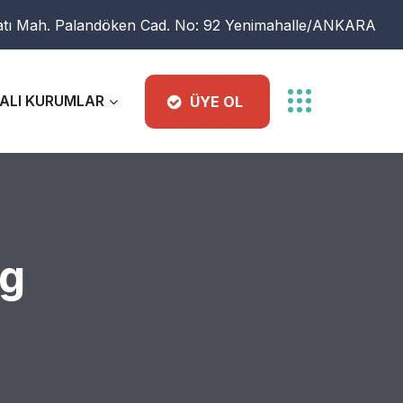
atı Mah. Palandöken Cad. No: 92 Yenimahalle/ANKARA
ALI KURUMLAR
ÜYE OL
g