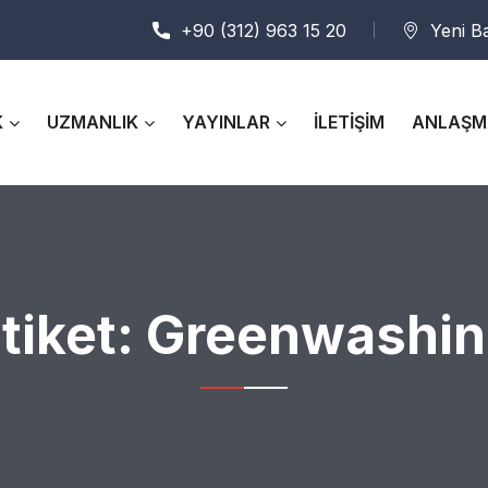
+90 (312) 963 15 20
Yeni B
K
UZMANLIK
YAYINLAR
İLETİŞİM
ANLAŞM
tiket:
Greenwashin