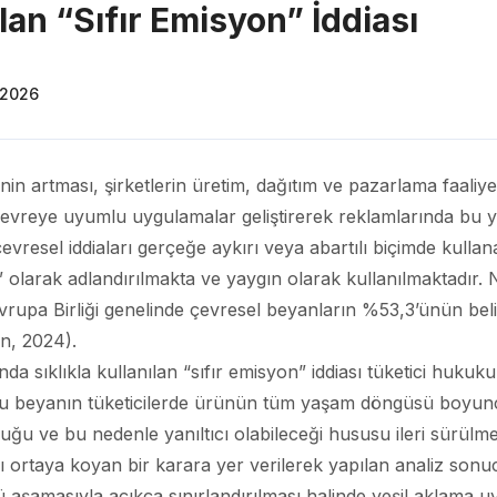
an “Sıfır Emisyon” İddiası
 2026
ncinin artması, şirketlerin üretim, dağıtım ve pazarlama faali
çevreye uyumlu uygulamalar geliştirerek reklamlarında bu y
 çevresel iddiaları gerçeğe aykırı veya abartılı biçimde kul
” olarak adlandırılmakta ve yaygın olarak kullanılmaktadır
rupa Birliği genelinde çevresel beyanların %53,3’ünün belirsi
on, 2024).
ında sıklıkla kullanılan “sıfır emisyon” iddiası tüketici huk
su beyanın tüketicilerde ürünün tüm yaşam döngüsü boyun
duğu ve bu nedenle yanıltıcı olabileceği hususu ileri sürülm
şımı ortaya koyan bir karara yer verilerek yapılan analiz son
ü aşamasıyla açıkça sınırlandırılması halinde yeşil aklama 