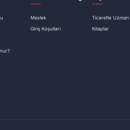
lu
Meslek
Ticarette Uzman
Giriş Koşulları
Kitaplar
unur?