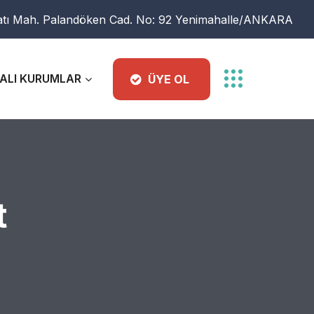
atı Mah. Palandöken Cad. No: 92 Yenimahalle/ANKARA
ALI KURUMLAR
ÜYE OL
t