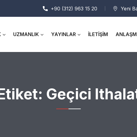
+90 (312) 963 15 20
Yeni B
K
UZMANLIK
YAYINLAR
İLETİŞİM
ANLAŞM
Etiket:
Geçici Ithala