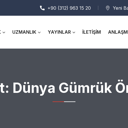
+90 (312) 963 15 20
Yeni B
K
UZMANLIK
YAYINLAR
İLETİŞİM
ANLAŞM
t:
Dünya Gümrük Ö