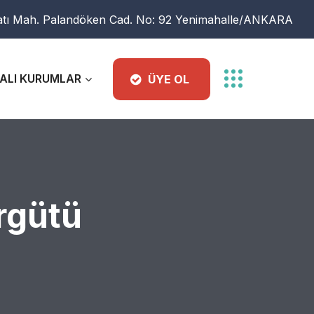
atı Mah. Palandöken Cad. No: 92 Yenimahalle/ANKARA
ALI KURUMLAR
ÜYE OL
rgütü