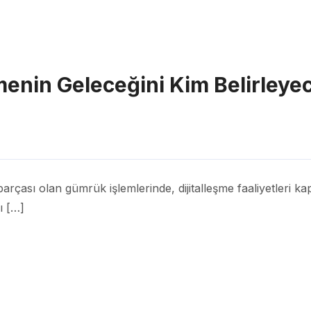
menin Geleceğini Kim Belirleye
arçası olan gümrük işlemlerinde, dijitalleşme faaliyetleri kap
ı […]