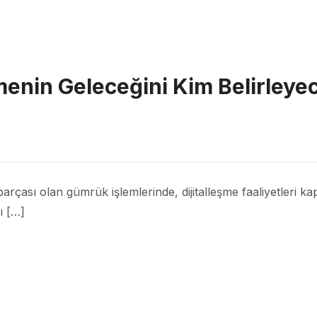
menin Geleceğini Kim Belirleye
arçası olan gümrük işlemlerinde, dijitalleşme faaliyetleri kap
ı […]