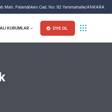
atı Mah. Palandöken Cad. No: 92 Yenimahalle/ANKARA
ALI KURUMLAR
ÜYE OL
k