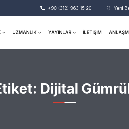
+90 (312) 963 15 20
Yeni B
K
UZMANLIK
YAYINLAR
İLETİŞİM
ANLAŞM
Etiket:
Dijital Gümrü