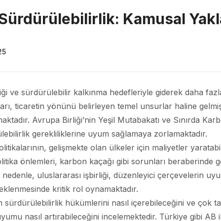
e Sürdürülebilirlik: Kamusal Yak
25
ikliği ve sürdürülebilir kalkınma hedefleriyle giderek daha faz
kaları, ticaretin yönünü belirleyen temel unsurlar haline gelm
ymaktadır. Avrupa Birliği’nin Yeşil Mutabakatı ve Sınırda K
lebilirlik gerekliliklerine uyum sağlamaya zorlamaktadır.
olitikalarının, gelişmekte olan ülkeler için maliyetler yarata
politika önlemleri, karbon kaçağı gibi sorunları beraberinde ge
 nedenle, uluslararası işbirliği, düzenleyici çerçevelerin u
steklenmesinde kritik rol oynamaktadır.
 sürdürülebilirlik hükümlerini nasıl içerebileceğini ve çok ta
yumu nasıl artırabileceğini incelemektedir. Türkiye gibi AB ile 