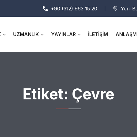
+90 (312) 963 15 20
Yeni B
K
UZMANLIK
YAYINLAR
İLETİŞİM
ANLAŞM
Etiket:
Çevre