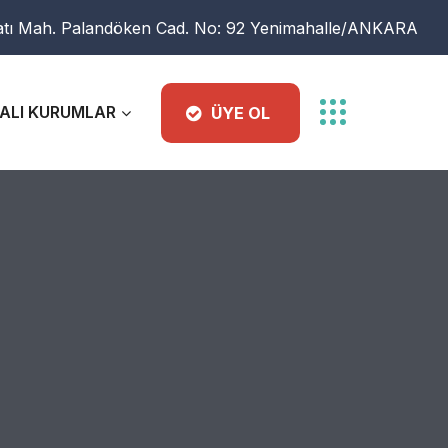
atı Mah. Palandöken Cad. No: 92 Yenimahalle/ANKARA
ALI KURUMLAR
ÜYE OL