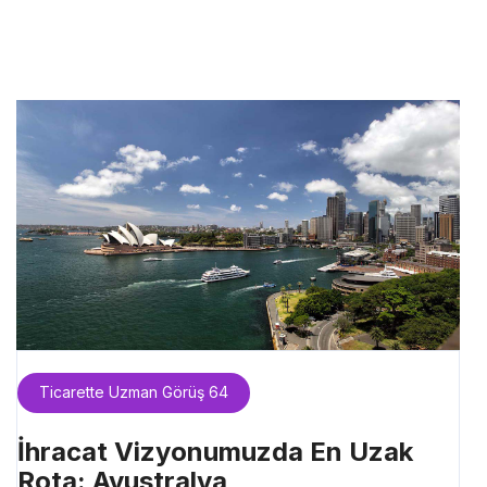
Ticarette Uzman Görüş 64
İhracat Vizyonumuzda En Uzak
Rota: Avustralya