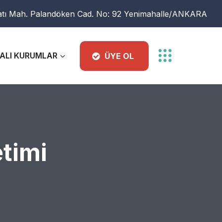
atı Mah. Palandöken Cad. No: 92 Yenimahalle/ANKARA
ALI KURUMLAR
ÜYE OL
timi