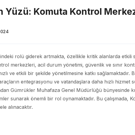
 Yüzü: Komuta Kontrol Merkez
 2024
indeki rolü giderek artmakta, özellikle kritik alanlarda etki
l merkezleri, acil durum yönetimi, güvenlik ve sınır kontro
zlı ve etkili bir şekilde yönetilmesine katkı sağlamaktadır. B
 araçların entegrasyonu ve vatandaşlara daha hızlı hizmet s
afından Gümrükler Muhafaza Genel Müdürlüğü bünyesinde k
er sunarak önemli bir rol oynamaktadır. Bu çalışmada, Ko
ele alınacaktır.