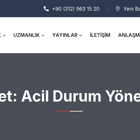
+90 (312) 963 15 20
Yeni B
K
UZMANLIK
YAYINLAR
İLETİŞİM
ANLAŞM
et:
Acil Durum Yöne